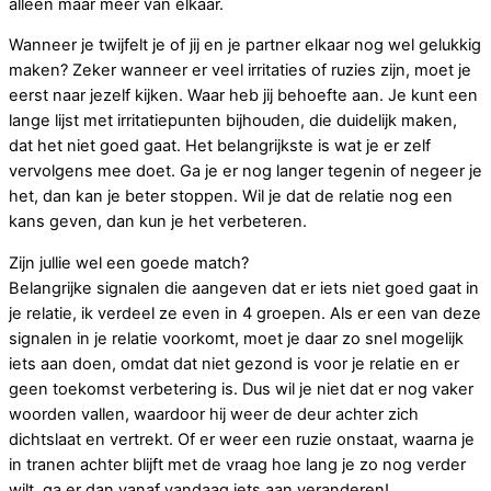
alleen maar meer van elkaar.
Wanneer je twijfelt je of jij en je partner elkaar nog wel gelukkig
maken? Zeker wanneer er veel irritaties of ruzies zijn, moet je
eerst naar jezelf kijken. Waar heb jij behoefte aan. Je kunt een
lange lijst met irritatiepunten bijhouden, die duidelijk maken,
dat het niet goed gaat. Het belangrijkste is wat je er zelf
vervolgens mee doet. Ga je er nog langer tegenin of negeer je
het, dan kan je beter stoppen. Wil je dat de relatie nog een
kans geven, dan kun je het verbeteren.
Zijn jullie wel een goede match?
Belangrijke signalen die aangeven dat er iets niet goed gaat in
je relatie, ik verdeel ze even in 4 groepen. Als er een van deze
signalen in je relatie voorkomt, moet je daar zo snel mogelijk
iets aan doen, omdat dat niet gezond is voor je relatie en er
geen toekomst verbetering is. Dus wil je niet dat er nog vaker
woorden vallen, waardoor hij weer de deur achter zich
dichtslaat en vertrekt. Of er weer een ruzie onstaat, waarna je
in tranen achter blijft met de vraag hoe lang je zo nog verder
wilt, ga er dan vanaf vandaag iets aan veranderen!